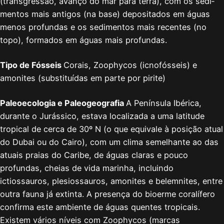
(transgressão, avanço do mar para terra), com os sedi­
mentos mais antigos (na base) depositados em águas
menos profundas e os sedimentos mais recentes (no
topo), formados em águas mais profundas.
Tipo de Fósseis
Corais, Zoophycos (icnofósseis) e
amonites (substituídas em parte por pirite)
Paleoecologia e Paleogeografia
A Península Ibérica,
durante o Jurássico, estava localizada a uma latitude
tropical de cerca de 30º N (o que equivale à posição atual
do Dubai ou do Cairo), com um clima semelhante ao das
atuais praias do Caribe, de águas claras e pouco
profundas, cheias de vida marinha, incluindo
ictiossauros, plesiossauros, amonites e belemnites, entre
outra fauna já extinta. A presença do bioerme coralífero
confirma este ambiente de águas quentes tropicais.
Existem vários níveis com Zoophycos (marcas